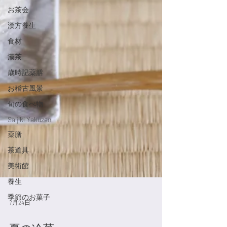
お茶会
漢方養生
食材
漢茶
歳時記薬膳
お稽古風景
旬の食べ物
Saijiki Yakuzen
薬膳
茶道具
美術館
養生
季節のお菓子
7月24日