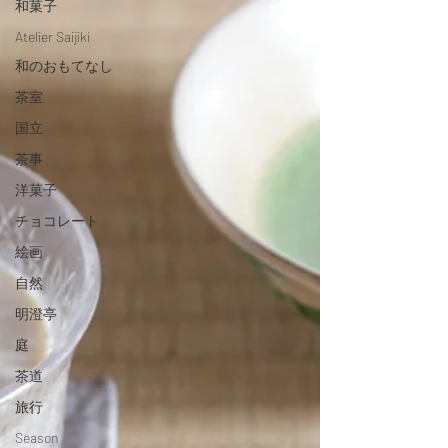
和菓子
Atelier Saijiki
和のおもてなし
茶室
国立
茶事
洋菓子
チョコレート
絵画
自然
明澄亭
庭
茶道
旅行
Season