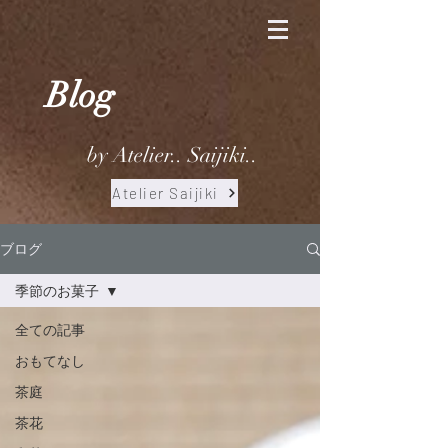
Blog
by Atelier.. Saijiki..
Atelier Saijiki
ブログ
季節のお菓子
全ての記事
おもてなし
茶庭
茶花