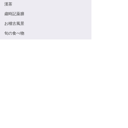
漢茶
歳時記薬膳
お稽古風景
旬の食べ物
Saijiki Yakuzen
薬膳
茶道具
美術館
養生
季節のお菓子
宗旦槿
コメント
夏の冷菓
コメントを追加…