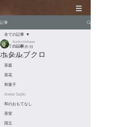
記事
全ての記事
Noriko Ishikawa
全ての記事
2023年6月7日
ホタルブクロ
おもてなし
茶庭
茶花
和菓子
Atelier Saijiki
和のおもてなし
茶室
国立