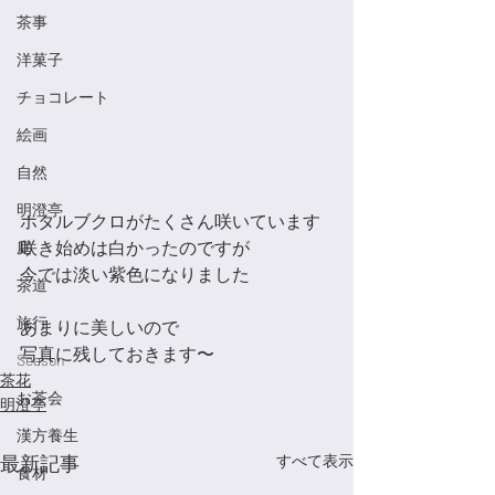
茶事
洋菓子
チョコレート
絵画
自然
明澄亭
ホタルブクロがたくさん咲いています
咲き始めは白かったのですが
庭
今では淡い紫色になりました
茶道
旅行
あまりに美しいので
写真に残しておきます〜
Season
茶花
お茶会
明澄亭
漢方養生
最新記事
すべて表示
食材