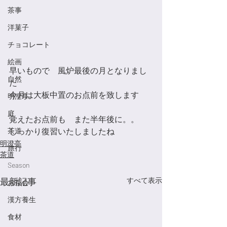
茶事
洋菓子
チョコレート
絵画
早いもので　風炉最後の月となりまし
自然
た
今月は大板中置のお点前を致します
明澄亭
庭
覚えたお点前も　また半年後に。。
茶道
しっかり復習いたしましたね
明澄亭
旅行
茶道
Season
最新記事
すべて表示
お茶会
漢方養生
食材