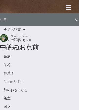
記事
全ての記事
Noriko Ishikawa
全ての記事
2023年10月28日
中置のお点前
おもてなし
茶庭
茶花
和菓子
Atelier Saijiki
和のおもてなし
茶室
国立