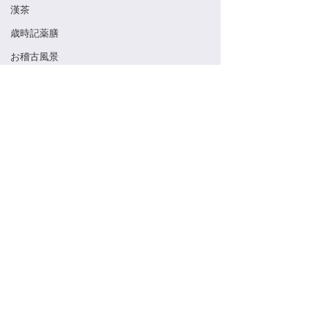
漢茶
歳時記薬膳
お稽古風景
旬の食べ物
Saijiki Yakuzen
薬膳
茶道具
美術館
宗旦槿
コメント
夏の冷菓
養生
季節のお菓子
コメントを追加…