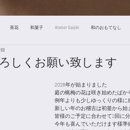
茶花
和菓子
Atelier Saijiki
和のおもてなし
1日
ート
絵画
自然
明澄亭
庭
茶道
旅行
ろしくお願い致します
歳時記薬膳
お稽古風景
旬の食べ物
Saijiki Yakuze
2026年が始まりました
庭の蝋梅の花は咲き始めたばか
例年よりも少しゆっくりの様に
新しい年のお稽古は初釜から始
皆様のご予定に合わせて2回に
今年も喜んでいただけます様準