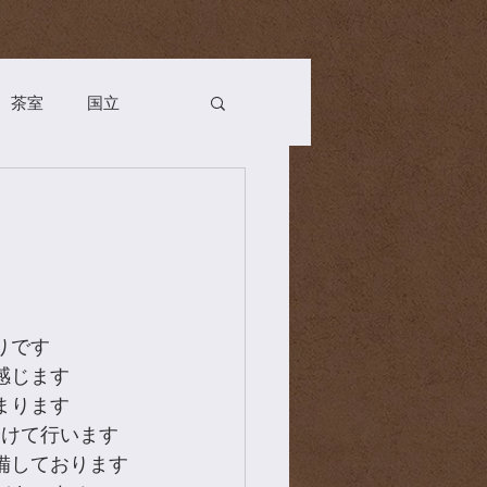
茶室
国立
Season
お茶会
n
薬膳
茶道具
りです
感じます
まります
分けて行います
備しております