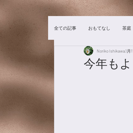
全ての記事
おもてなし
茶庭
Noriko Ishikawa
1月1
茶事
洋菓子
チョコレ
今年もよ
漢方養生
食材
漢茶
美術館
養生