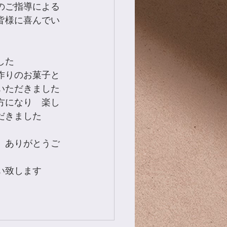
のご指導による
皆様に喜んでい
した
作りのお菓子と
いただきました
方になり　楽し
だきました
、ありがとうご
い致します