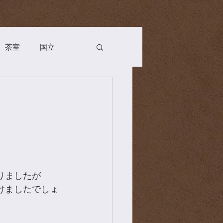
茶室
国立
Season
お茶会
n
薬膳
茶道具
りましたが
けましたでしょ