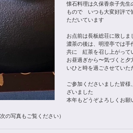
懐石料理は久保香奈子先生
もので　いつも大変好評で
ただいています
お点前は長板総荘に致しま
濃茶の後は、明澄亭では手
共に　紅茶を召し上がって
お昼過ぎから〜気づくと夕
いひと時を過ごさせていた
ご参加くださいました皆様
ざいました
本年もどうぞよろしくお願
て次の写真もご覧ください）