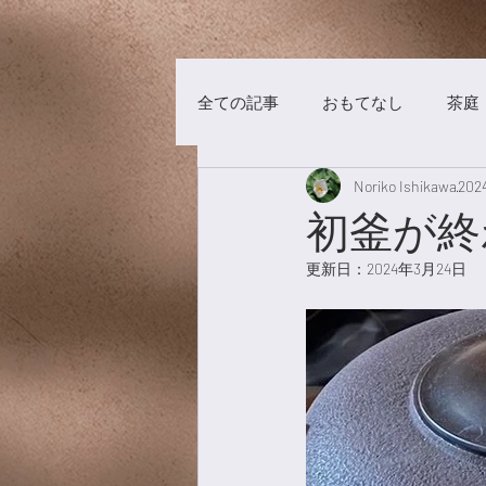
全ての記事
おもてなし
茶庭
Noriko Ishikawa
20
茶事
洋菓子
チョコレ
初釜が終
更新日：
2024年3月24日
漢方養生
食材
漢茶
美術館
養生