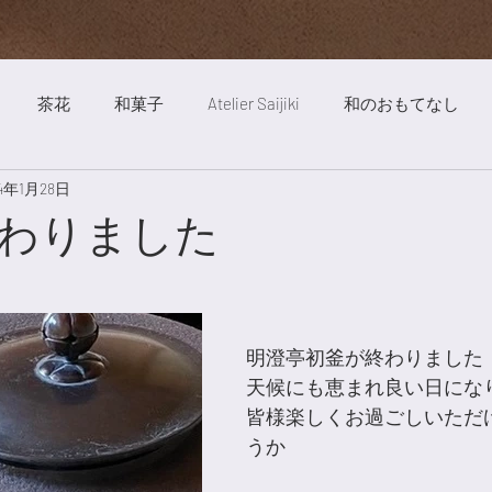
茶花
和菓子
Atelier Saijiki
和のおもてなし
24年1月28日
ート
絵画
自然
明澄亭
庭
茶道
旅行
わりました
歳時記薬膳
お稽古風景
旬の食べ物
Saijiki Yakuze
明澄亭初釜が終わりました
天候にも恵まれ良い日にな
皆様楽しくお過ごしいただ
うか