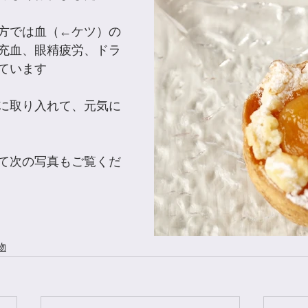
方では血（←ケツ）の
充血、眼精疲労、ドラ
ています
に取り入れて、元気に
て次の写真もご覧くだ
物