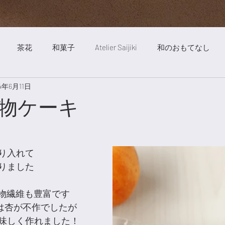
茶花
和菓子
Atelier Saijiki
和のおもてなし
24年6月11日
ート
絵画
自然
明澄亭
庭
茶道
旅行
物ケーキ
歳時記薬膳
お稽古風景
旬の食べ物
Saijiki Yakuze
り入れて
りました
食物繊維も豊富です
i で今年は杏が不作でしたが
味しく作れました！