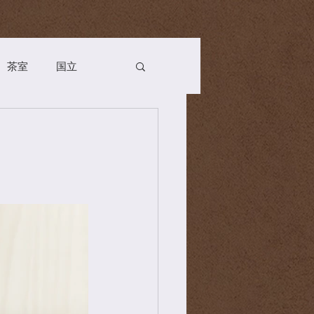
茶室
国立
Season
お茶会
n
薬膳
茶道具