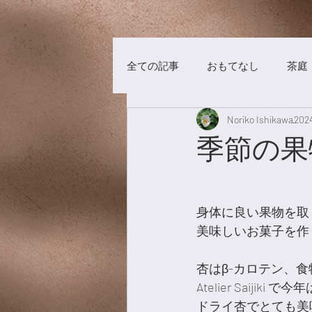
全ての記事
おもてなし
茶庭
Noriko Ishikawa
20
茶事
洋菓子
チョコレ
季節の果
漢方養生
食材
漢茶
身体に良い果物を取
美味しいお菓子を作
美術館
養生
杏はβ-カロテン、
Atelier Saijik
ドライ杏でとても美