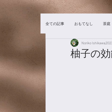
全ての記事
おもてなし
茶庭
Noriko Ishikawa
20
茶事
洋菓子
チョコレ
柚子の効
漢方養生
食材
漢茶
美術館
養生