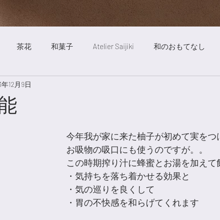
茶花
和菓子
Atelier Saijiki
和のおもてなし
23年12月9日
ート
絵画
自然
明澄亭
庭
茶道
旅行
能
歳時記薬膳
お稽古風景
旬の食べ物
Saijiki Yakuze
今年我が家に来た柚子が初めて実をつ
お吸物の吸口にも使うのですが。。
この時期搾り汁に蜂蜜とお湯を加えて
・気持ちを落ち着かせる効果と
・気の巡りを良くして
・胃の不快感を和らげてくれます