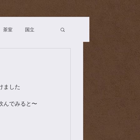
茶室
国立
Season
お茶会
n
薬膳
茶道具
けました
飲んでみると〜