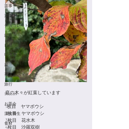
茶事
洋菓子
チョコレート
絵画
自然
明澄亭
庭
茶道
旅行
庭の木々が紅葉しています
Season
お茶会
1枚目　ヤマボウシ
2枚目　ヤマボウシ
漢方養生
3枚目　花水木
食材
4枚目　沙羅双樹