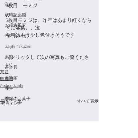
漢茶
5枚目　モミジ
歳時記薬膳
5枚目モミジは、昨年はあまり紅くなら
お稽古風景
ずに落葉、、泣
今年はもう少し色付きそうです
旬の食べ物
Saijiki Yakuzen
薬膳
（クリックして次の写真もご覧くださ
い）
茶道具
茶庭
美術館
明澄亭
Atelier Saijiki
養生
季節のお菓子
最新記事
すべて表示