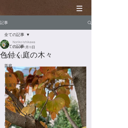
記事
全ての記事
Noriko Ishikawa
全ての記事
2024年11月16日
色付く庭の木々
おもてなし
茶庭
茶花
和菓子
Atelier Saijiki
和のおもてなし
茶室
国立