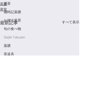
漢茶
茶庭
茶室
歳時記薬膳
お稽古風景
最新記事
すべて表示
旬の食べ物
Saijiki Yakuzen
薬膳
茶道具
美術館
養生
季節のお菓子