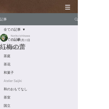
記事
全ての記事
Noriko Ishikawa
全ての記事
2022年2月20日
紅梅の蕾
おもてなし
茶庭
茶花
和菓子
Atelier Saijiki
和のおもてなし
茶室
国立