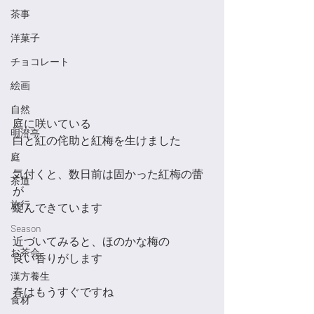
茶事
洋菓子
チョコレート
絵画
自然
庭に咲いている
明澄亭
白と紅の侘助と紅梅を生けました
庭
気付くと、数日前は固かった紅梅の蕾
茶道
が
旅行
綻んできています
Season
近づいてみると、ほのかな梅の
お茶会
良い香りがします
漢方養生
春はもうすぐですね
食材