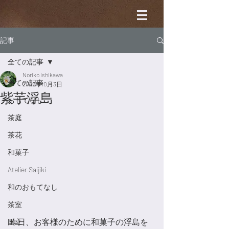
記事
全ての記事
Noriko Ishikawa
全ての記事
2022年10月3日
紫芋浮島
おもてなし
茶庭
茶花
和菓子
Atelier Saijiki
和のおもてなし
茶室
昨日、お客様のために和菓子の浮島を
国立