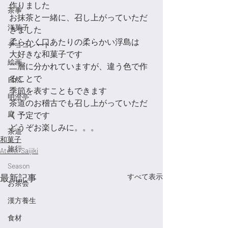
作りました
茶事
お抹茶と一緒に、召し上がっていただ
洋菓子
きました
柔らかく口あたりの柔らかい浮島は
チョコレート
大好きな和菓子です
絵画
二層に分かれていますが、違う色で作
ることで
自然
季節を表すこともできます
明澄亭
茶道のお稽古でも召し上がっていただ
庭
く予定です
どうぞお楽しみに。。。
茶道
和菓子
旅行
Atelier Saijiki
Season
最新記事
すべて表示
お茶会
漢方養生
食材