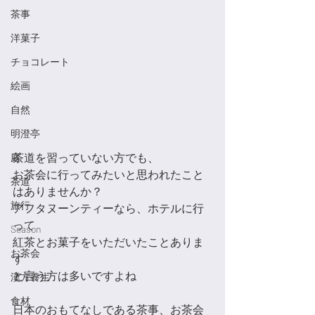
茶事
洋菓子
チョコレート
絵画
自然
明澄亭
茶道を習っていない方でも、
庭
お茶会に行ってみたいと思われたこと
茶道
はありませんか？
旅行
アフタヌーンティーなら、ホテルに行
って
Season
紅茶とお菓子をいただいたことありま
お茶会
す
と言う方は多いですよね
漢方養生
食材
日本のおもてなしである茶事、お茶会