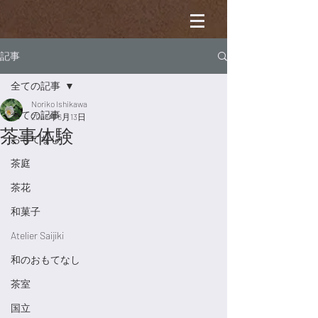
記事
全ての記事
Noriko Ishikawa
全ての記事
2023年6月13日
茶事体験
おもてなし
茶庭
茶花
和菓子
Atelier Saijiki
和のおもてなし
茶室
国立