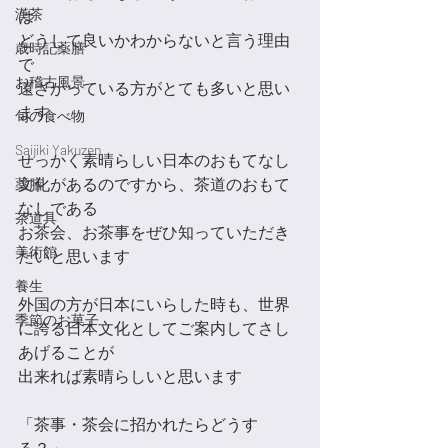
漢茶
は
どうして良いかわからないと言う理由
歳時記薬膳
で
お稽古風景
遠ざかっている方がとても多いと思い
ます
旬の食べ物
Saijiki Yakuzen
せっかく素晴らしい日本のおもてなし
文化があるのですから、茶道のおもて
薬膳
なしである
茶道具
お茶会、お茶事をぜひ知っていただき
美術館
たいと思います
養生
外国の方が日本にいらした時も、世界
季節のお菓子
に誇る日本文化としてご案内してさし
あげることが
出来れば素晴らしいと思います
「茶事・茶会に招かれたらどうす
る？」