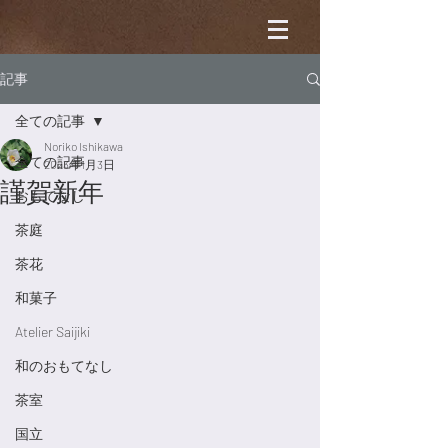
記事
全ての記事
Noriko Ishikawa
全ての記事
2023年1月3日
謹賀新年
おもてなし
茶庭
茶花
和菓子
Atelier Saijiki
和のおもてなし
茶室
国立