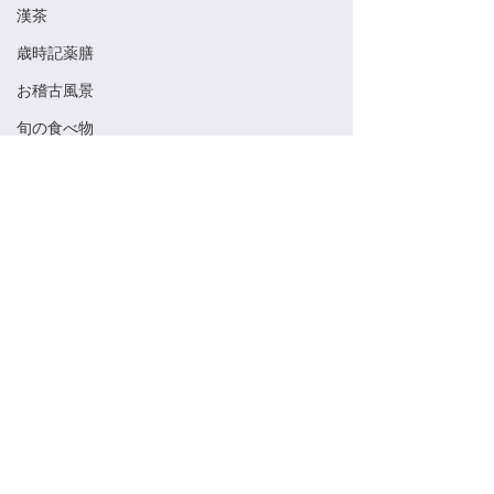
漢茶
歳時記薬膳
お稽古風景
旬の食べ物
Saijiki Yakuzen
薬膳
茶道具
美術館
養生
宗旦槿
コメント
夏の冷菓
季節のお菓子
コメントを追加…