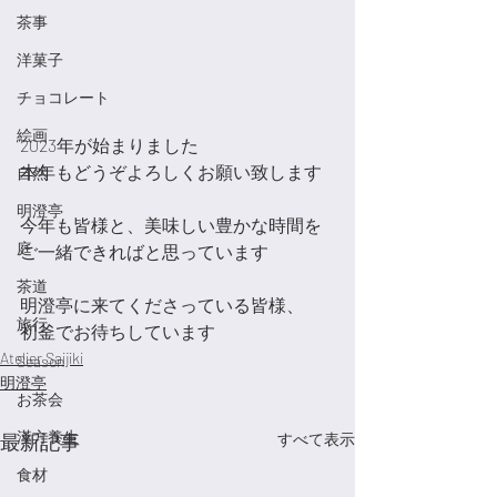
茶事
洋菓子
チョコレート
絵画
2023年が始まりました
本年もどうぞよろしくお願い致します
自然
明澄亭
今年も皆様と、美味しい豊かな時間を
庭
ご一緒できればと思っています
茶道
明澄亭に来てくださっている皆様、
旅行
初釜でお待ちしています
Atelier Saijiki
Season
明澄亭
お茶会
漢方養生
最新記事
すべて表示
食材