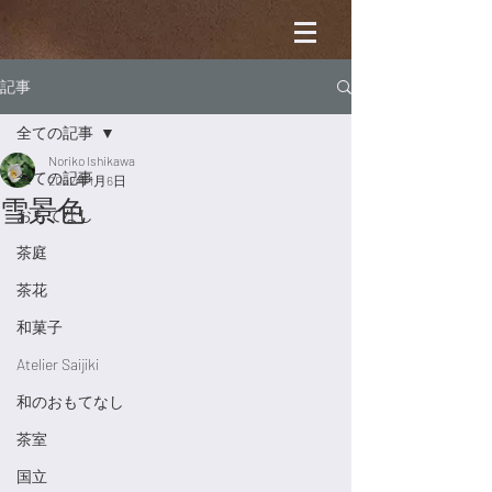
記事
全ての記事
Noriko Ishikawa
全ての記事
2022年1月6日
雪景色
おもてなし
茶庭
茶花
和菓子
Atelier Saijiki
和のおもてなし
茶室
国立