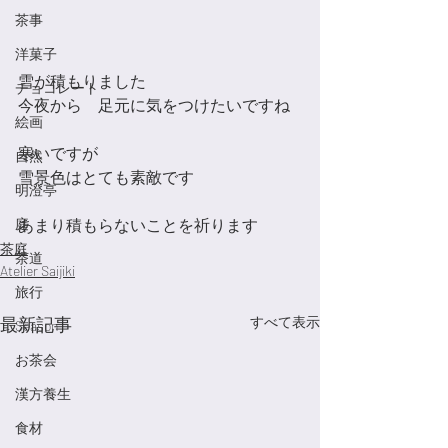
茶事
洋菓子
雪が積もりました
チョコレート
今夜から　足元に気をつけたいですね
絵画
寒いですが
自然
雪景色はとても素敵です
明澄亭
庭
あまり積もらないことを祈ります
茶庭
茶道
Atelier Saijiki
旅行
最新記事
すべて表示
Season
お茶会
漢方養生
食材