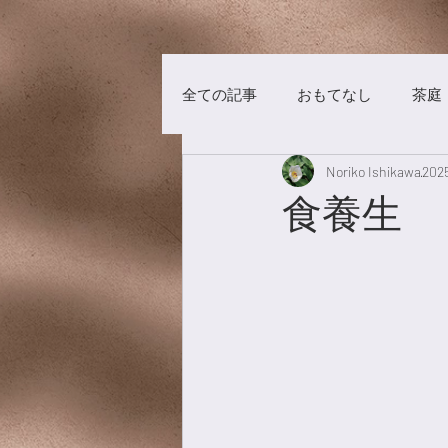
全ての記事
おもてなし
茶庭
Noriko Ishikawa
20
茶事
洋菓子
チョコレ
食養生
漢方養生
食材
漢茶
美術館
養生