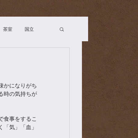
茶室
国立
Season
お茶会
n
薬膳
茶道具
疎かになりがち
る時の気持ちが
で食事をするこ
く「気」「血」