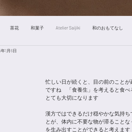
茶花
和菓子
Atelier Saijiki
和のおもてなし
25年1月6日
ート
絵画
自然
明澄亭
庭
茶道
旅行
歳時記薬膳
お稽古風景
旬の食べ物
Saijiki Yakuze
忙しい日が続くと、目の前のことが
ですね　「食養生」を考えると食べ
とても大切になります
漢方ではできるだけ穏やかな気持ち
とが、体内に不要な物が滞ることな
を生み出すことができると考えます