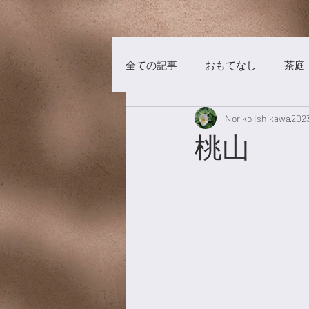
全ての記事
おもてなし
茶庭
Noriko Ishikawa
20
茶事
洋菓子
チョコレ
桃山
漢方養生
食材
漢茶
美術館
養生