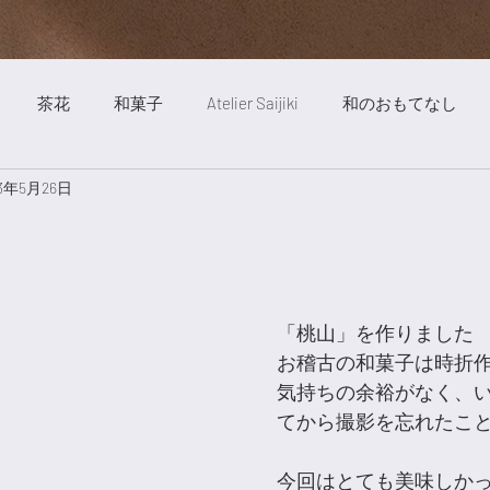
茶花
和菓子
Atelier Saijiki
和のおもてなし
23年5月26日
ート
絵画
自然
明澄亭
庭
茶道
旅行
歳時記薬膳
お稽古風景
旬の食べ物
Saijiki Yakuze
「桃山」を作りました
お稽古の和菓子は時折
気持ちの余裕がなく、
てから撮影を忘れたこ
今回はとても美味しか