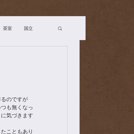
茶室
国立
Season
お茶会
n
薬膳
茶道具
作るのですが
いつも無くなっ
とに気づきます
ったこともあり