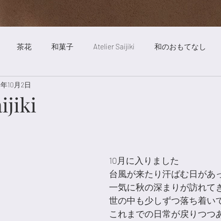
茶花
和菓子
Atelier Saijiki
和のおもてなし
21年10月2日
ート
絵画
自然
明澄亭
庭
茶道
旅行
ijiki
歳時記薬膳
お稽古風景
旬の食べ物
Saijiki Yakuze
10月に入りました
台風が来たり汗ばむ日があ
一気に秋の深まりが訪れて
世の中も少しずつ落ち着い
これまでの日常が戻りつつ