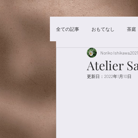
全ての記事
おもてなし
茶庭
Noriko Ishikawa
20
茶事
洋菓子
チョコレ
Atelier Sa
更新日：
2022年1月10日
漢方養生
食材
漢茶
美術館
養生