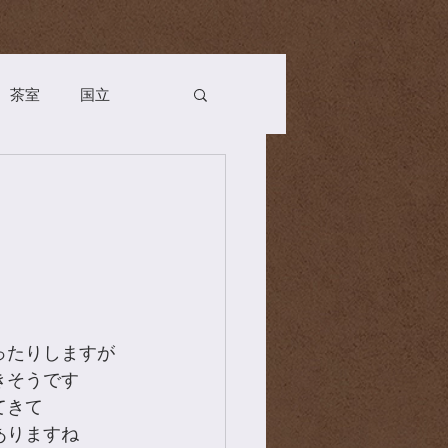
茶室
国立
Season
お茶会
n
薬膳
茶道具
ったりしますが
きそうです
てきて
ありますね