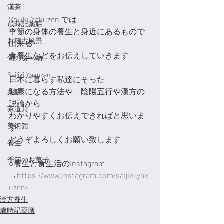
漢茶
Saijiki.Yakuzen では　
歳時記薬膳
季節の身体の養生と身近にあるもので
お稽古風景
出来る
食養生などをお伝えしていきます
旬の食べ物
Saijiki Yakuzen
日本に暮らす私達にそった　
健康になる方法や　陰陽五行や漢方の
薬膳
理論から
茶道具
わかりやすくお伝えできればと思いま
美術館
す
どうぞよろしくお願い致します
養生
季節のお菓子
○養生と食生活のInstagram 
→
https://www.instagram.com/saijiki.yak
uzen/
漢方養生
歳時記薬膳