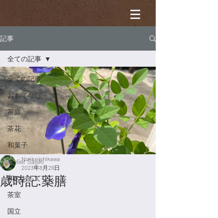
記事
全ての記事
全ての記事
おもてなし
茶庭
茶花
和菓子
Noriko Ishikawa
Atelier Saijiki
2023年8月29日
歳時記.薬膳
和のおもてなし
茶室
国立