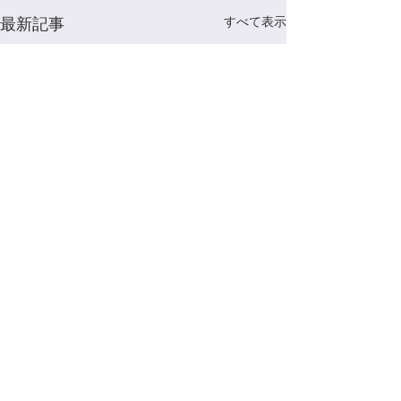
最新記事
すべて表示
コメント
漢茶マスター
身体を整える漢茶