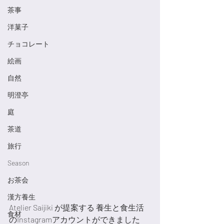
茶事
洋菓子
チョコレート
絵画
自然
明澄亭
庭
茶道
旅行
Season
お茶会
漢方養生
Atelier Saijiki が提案する 養生と食生活
食材
のInstagramアカウントができました